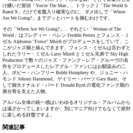
け継いだ冒頭「You're The Man」、トラック 2「The World Is
Rated X」だけで名盤入り確実なのに、ダメ出しで「Where
Are We Going?」までグッとハートを掴むわけです。
その「Where Are We Going?」、それとい「Woman of The
World」はフレディー・ペレン Freddie Perren とフォンス・ミ
ゼル Alphonso "Fonce" Mizell がプロデュースをしていて、こ
こがジャズ畑と絡んできます。フォンス・ミゼルは言わずと
しれたラリー・ミゼル Larry Mizell とミゼル兄弟で Sky High
Production で数々のジャズ・ファンク～レア・グルーヴの名
作をプロデュースしたレアグル・ファンにはお馴染みの二
人。ボビー・ハンフリー Bobbi Humphrey や、ジョニー・ハ
モンド Johnny Hammond、ゲイリー・バーツ Gary Bartz、そ
して御大ドナルド・バード Donald Byrd の電化ファンク期の
屋台骨を支えた人物。
アルバム全体の統一感はいわゆるオリジナル・アルバムから
は遠ざかってしまいますが、別にマニア向けでもなくて絶対
に楽しめる好盤ですよ。
関連記事