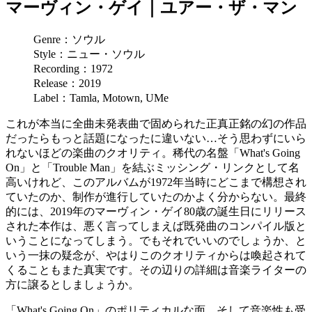
マーヴィン・ゲイ｜ユアー・ザ・マン
Genre：ソウル
Style：ニュー・ソウル
Recording：1972
Release：2019
Label：Tamla, Motown, UMe
これが本当に全曲未発表曲で固められた正真正銘の幻の作品
だったらもっと話題になったに違いない…そう思わずにいら
れないほどの楽曲のクオリティ。稀代の名盤「What's Going
On」と「Trouble Man」を結ぶミッシング・リンクとして名
高いけれど、このアルバムが1972年当時にどこまで構想され
ていたのか、制作が進行していたのかよく分からない。最終
的には、2019年のマーヴィン・ゲイ80歳の誕生日にリリース
された本作は、悪く言ってしまえば既発曲のコンパイル版と
いうことになってしまう。でもそれでいいのでしょうか、と
いう一抹の疑念が、やはりこのクオリティからは喚起されて
くることもまた真実です。その辺りの詳細は音楽ライターの
方に譲るとしましょうか。
「What's Going On」のポリティカルな面、そして音楽性も受