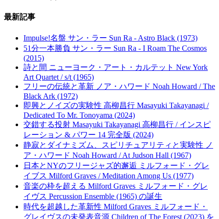
最新記事
Impulse!名盤 サン・ラー Sun Ra - Astro Black (1973)
51分一本勝負 サン・ラー Sun Ra - I Roam The Cosmos
(2015)
詩と間 ニューヨーク・アート・カルテット New York
Art Quartet / s/t (1965)
フリーの伝統と革新 ノア・ハワード Noah Howard / The
Black Ark (1972)
即興とノイズの実験性 高柳昌行 Masayuki Takayanagi /
Dedicated To Mr. Tonoyama (2024)
交錯する投射 Masayuki Takayanagi 高柳昌行 / インスピ
レーション & パワー 14 完全版 (2024)
静寂とダイナミズム、スピリチュアリティと実験性 ノ
ア・ハワード Noah Howard / At Judson Hall (1967)
日本とNYのフリージャズ的邂逅 ミルフォード・グレ
イブス Milford Graves / Meditation Among Us (1977)
音楽の枠を超える Milford Graves ミルフォード・グレ
イヴス Percussion Ensemble (1965) の誕生
時代を超越した革新性 Milford Graves ミルフォード・
グレイヴスの未発表音源 Children of The Forest (2023) を