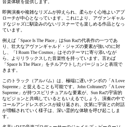
音楽体験を提供します。
即興演奏や複雑なリズムが抑えられ、柔らかく心地よいアプ
ローチが中心となっています。これにより、アヴァンギャル
ドなジャズに馴染みのないリスナーでも楽しめる作品となっ
ています。
例えば「Space Is The Place」はSun Raの代表作の一つであ
り、壮大なアヴァンギャルド・ジャズの要素が強いのに対
し、「I Roam The Cosmos」はそのテーマに寄り添いなが
ら、よりリラックスした音楽性を持っています。言わば
「Space Is The Place」をチルアウトしたバージョンと表現で
きます。
このトラック（アルバム）は、極端に遅いテンポの「A Love
Supreme」と捉えることも可能です。John Coltraneの「A Love
Supreme」が持つスピリチュアルな要素が、Sun Raの宇宙的
なビジョンと共鳴しているともいえるでしょう。演奏の中で
コールアンドレスポンスが繰り返され、次第に宇宙との対話
が増幅されていく様子は、深い霊的な体験を呼び起こしま
す。
名高いDJで音楽プロデューサーのジャイルズ・ピーターソ