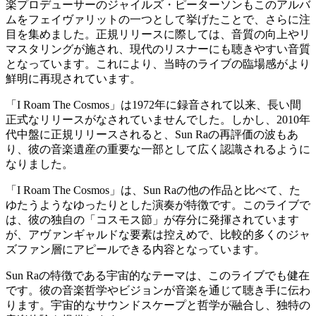
楽プロデューサーのジャイルズ・ピーターソンもこのアルバ
ムをフェイヴァリットの一つとして挙げたことで、さらに注
目を集めました。正規リリースに際しては、音質の向上やリ
マスタリングが施され、現代のリスナーにも聴きやすい音質
となっています。これにより、当時のライブの臨場感がより
鮮明に再現されています。
「I Roam The Cosmos」は1972年に録音されて以来、長い間
正式なリリースがなされていませんでした。しかし、2010年
代中盤に正規リリースされると、Sun Raの再評価の波もあ
り、彼の音楽遺産の重要な一部として広く認識されるように
なりました。
「I Roam The Cosmos」は、Sun Raの他の作品と比べて、た
ゆたうようなゆったりとした演奏が特徴です。このライブで
は、彼の独自の「コスモス節」が存分に発揮されています
が、アヴァンギャルドな要素は控えめで、比較的多くのジャ
ズファン層にアピールできる内容となっています。
Sun Raの特徴である宇宙的なテーマは、このライブでも健在
です。彼の音楽哲学やビジョンが音楽を通じて聴き手に伝わ
ります。宇宙的なサウンドスケープと哲学が融合し、独特の