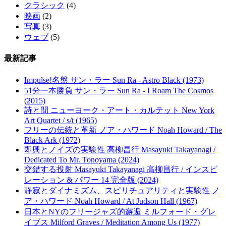
クラシック
(4)
映画
(2)
写真
(3)
ウェブ
(5)
最新記事
Impulse!名盤 サン・ラー Sun Ra - Astro Black (1973)
51分一本勝負 サン・ラー Sun Ra - I Roam The Cosmos
(2015)
詩と間 ニューヨーク・アート・カルテット New York
Art Quartet / s/t (1965)
フリーの伝統と革新 ノア・ハワード Noah Howard / The
Black Ark (1972)
即興とノイズの実験性 高柳昌行 Masayuki Takayanagi /
Dedicated To Mr. Tonoyama (2024)
交錯する投射 Masayuki Takayanagi 高柳昌行 / インスピ
レーション & パワー 14 完全版 (2024)
静寂とダイナミズム、スピリチュアリティと実験性 ノ
ア・ハワード Noah Howard / At Judson Hall (1967)
日本とNYのフリージャズ的邂逅 ミルフォード・グレ
イブス Milford Graves / Meditation Among Us (1977)