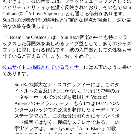
もできます。彼の音楽には、ブラックミュージックとしての
スピリチュアリティが色濃く反映されており、その点でJohn
Coltraneの「A Love Supreme」とも通じる部分があります。
Sun Raの演奏が持つ精神性と宇宙的な視点が融合し、深い霊
的な体験を提供します。
「I Roam The Cosmos」は、Sun Raの音楽の中でも特にリラ
ックスした雰囲気を楽しめるライブ盤として、多くのジャズ
ファンに親しまれる作品です。彼の入門盤としての性格も帯
びていると言えるでしょう。おすすめです。
公式サイトに掲載されているライナー
には以下のように書い
てあります。
Sun Raの膨大なディスコグラフィーには、このタ
イトルへの言及は2つしかない。1つは1973年のカ
ーネギーホールでの公演を収録したVoice of
Americaのモノラルテープ、もう1つは1974年のハ
ンターカレッジでの公演を収録したオーディエン
ステープである。この録音は明らかにサウンドボ
ード録音ではなく、極端なステレオである。この
宇宙ドラマは、June Tysonが「Astro Black」の歌