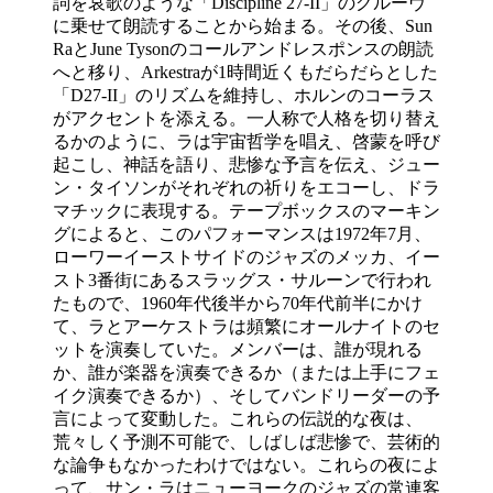
詞を哀歌のような「Discipline 27-II」のグルーヴ
に乗せて朗読することから始まる。その後、Sun
RaとJune Tysonのコールアンドレスポンスの朗読
へと移り、Arkestraが1時間近くもだらだらとした
「D27-II」のリズムを維持し、ホルンのコーラス
がアクセントを添える。一人称で人格を切り替え
るかのように、ラは宇宙哲学を唱え、啓蒙を呼び
起こし、神話を語り、悲惨な予言を伝え、ジュー
ン・タイソンがそれぞれの祈りをエコーし、ドラ
マチックに表現する。テープボックスのマーキン
グによると、このパフォーマンスは1972年7月、
ローワーイーストサイドのジャズのメッカ、イー
スト3番街にあるスラッグス・サルーンで行われ
たもので、1960年代後半から70年代前半にかけ
て、ラとアーケストラは頻繁にオールナイトのセ
ットを演奏していた。メンバーは、誰が現れる
か、誰が楽器を演奏できるか（または上手にフェ
イク演奏できるか）、そしてバンドリーダーの予
言によって変動した。これらの伝説的な夜は、
荒々しく予測不可能で、しばしば悲惨で、芸術的
な論争もなかったわけではない。これらの夜によ
って、サン・ラはニューヨークのジャズの常連客