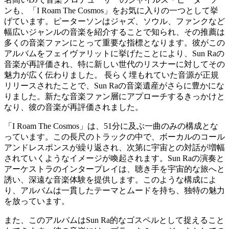
ンも、「I Roam The Cosmos」をお気に入りの一つとして挙
げています。ピーターソンはジャズ、ソウル、ファンクなど
幅広いジャンルの音楽を紹介することで知られ、その推薦は
多くの音楽ファンにとって重要な指標となります。彼がこの
アルバムをフェイヴァリットに挙げたことにより、Sun Raの
音楽が再評価され、特に新しい世代のリスナーに対してその
魅力が広く伝わりました。 長らく埋もれていた音源が正規
リリースされたことで、Sun Raの音楽遺産がさらに豊かにな
りました。新たな音楽ファン層にアプローチするきっかけと
なり、彼の音楽が再評価されました。
「I Roam The Cosmos」は、51分に及ぶ一曲のみの構成とな
っています。この長尺のトラックの中で、ボーカルのコール
アンドレスポンスが繰り返され、次第に宇宙との対話が増幅
されていくようなイメージが喚起されます。Sun Raの演奏と
アーケストラのインタープレイは、聴き手を宇宙的な旅へと
誘い、深遠な音楽体験を提供します。このような構成によ
り、アルバムは一貫したテーマとムードを持ち、独特の魅力
を放っています。
また、このアルバムはSun Ra的なゴスペルとして捉えること