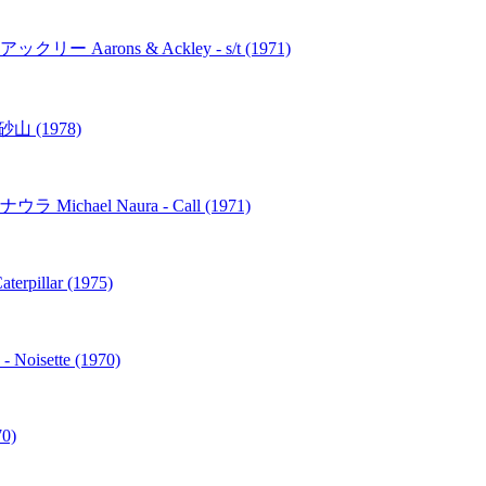
ns & Ackley - s/t (1971)
(1978)
l Naura - Call (1971)
lar (1975)
sette (1970)
70)