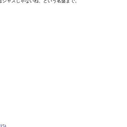
はジャズじゃないね、という名盤まで。
15)