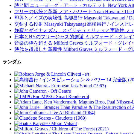
詩と間 ニューヨーク・アート・カルテット New York Art Quartet
フリーの伝統と革新 ノア・ハワード Noah Howard / The Black
即興とノイズの実験性 高柳昌行 Masayuki Takayanagi / Dedicat
交錯する投射 Masayuki Takayanagi 高柳昌行 / インスピ
静寂とダイナミズム、スピリチュアリティと実験性 ノア・ハワード Noah
日本とNYのフリージャズ的邂逅 ミルフォード・グレイブス Milford Gr
音楽の枠を超える Milford Graves ミルフォード・グレイヴス Per
時代を超越した革新性 Milford Graves ミルフォード・グレイヴス
ランダム