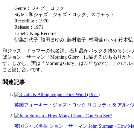
Genre：ジャズ、ロック
Style：和ジャズ、ジャズ・ロック、スキャット
Recording：1970
Release：1971
Label：King Records
伊集加代子, 福田まゆみ, 藤村道子, 村岡健 (ts, ss), 鈴木弘（tb)
和ジャズ・ドラマーの代名詞、石川晶がバックを務めるシン
ばジョン・サーマン「Morning Glory」に喩えるのもあり
す。しかし、実は「Morning Glory」は73年なので
こと請け合いです。
関連記事
英国フォーキー・ジャズ・ロック リコッティ & アルバカーキ Ricotti &
英国ジャズ名盤 ジョン・サーマン John Surman - How Many Clo