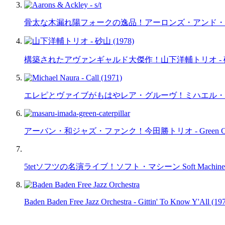
骨太な木漏れ陽フォークの逸品！アーロンズ・アンド・アックリー Aaro
構築されたアヴァンギャルド大傑作！山下洋輔トリオ - 砂山 
エレピとヴァイブがもはやレア・グルーヴ！ミハエル・ナウラ Michae
アーバン・和ジャズ・ファンク！今田勝トリオ - Green Caterpil
5tetソフツの名演ライブ！ソフト・マシーン Soft Machine - Noi
Baden Baden Free Jazz Orchestra - Gittin' To Know Y'All (19