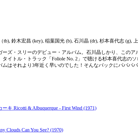
, 鈴木宏昌 (key), 稲葉国光 (b), 石川晶 (dr), 杉本喜代志 (g), 上田
ガーズ・スリーのデビュー・アルバム。石川晶しかり、このア
かと。タイトル・トラック「Foliole No. 2」で聴ける杉本
、このアルバムはそれより3年近く早いのでした！そんなバックにパ
 Albuquerque - First Wind (1971)
uds Can You See? (1970)