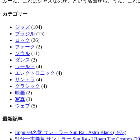
ふーん、これはジャズなのか、という名盤から、うん、これ
カテゴリー
ジャズ
(104)
ブラジル
(15)
ロック
(26)
フォーク
(2)
ソウル
(11)
ダンス
(3)
ワールド
(4)
エレクトロニック
(4)
サントラ
(4)
クラシック
(4)
映画
(2)
写真
(3)
ウェブ
(5)
最新記事
Impulse!名盤 サン・ラー Sun Ra - Astro Black (1973)
51分一本勝負 サン・ラー Sun Ra - I Roam The Cosmos (20