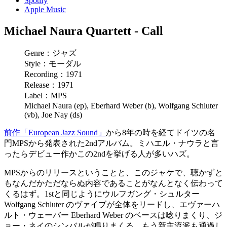
Spotify
Apple Music
Michael Naura Quartett - Call
Genre：ジャズ
Style：モーダル
Recording：1971
Release：1971
Label：MPS
Michael Naura (ep), Eberhard Weber (b), Wolfgang Schluter
(vb), Joe Nay (ds)
前作「European Jazz Sound」
から8年の時を経てドイツの名
門MPSから発表された2ndアルバム。ミハエル・ナウラと言
ったらデビュー作かこの2ndを挙げる人が多いハズ。
MPSからのリリースということと、このジャケで、聴かずと
もなんだかただならぬ内容であることがなんとなく伝わって
くるはず。1stと同じようにウルフガング・シュルター
Wolfgang Schluter のヴァイブが全体をリードし、エヴァーハ
ルト・ウェーバー Eberhard Weber のベースは唸りまくり、ジ
ョー・ネイのシンバルが鳴りまくる。もう新主流派も通過し