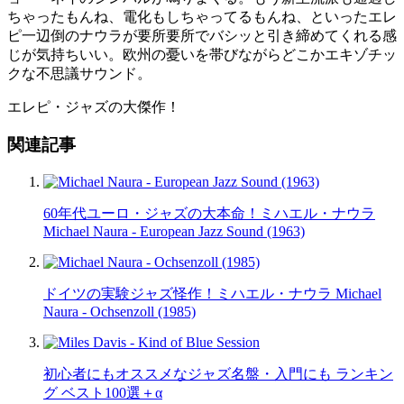
ちゃったもんね、電化もしちゃってるもんね、といったエレ
ピ一辺倒のナウラが要所要所でバシッと引き締めてくれる感
じが気持ちいい。欧州の憂いを帯びながらどこかエキゾチッ
クな不思議サウンド。
エレピ・ジャズの大傑作！
関連記事
60年代ユーロ・ジャズの大本命！ミハエル・ナウラ
Michael Naura - European Jazz Sound (1963)
ドイツの実験ジャズ怪作！ミハエル・ナウラ Michael
Naura - Ochsenzoll (1985)
初心者にもオススメなジャズ名盤・入門にも ランキン
グ ベスト100選＋α