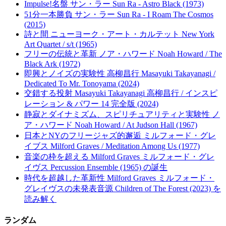
Impulse!名盤 サン・ラー Sun Ra - Astro Black (1973)
51分一本勝負 サン・ラー Sun Ra - I Roam The Cosmos
(2015)
詩と間 ニューヨーク・アート・カルテット New York
Art Quartet / s/t (1965)
フリーの伝統と革新 ノア・ハワード Noah Howard / The
Black Ark (1972)
即興とノイズの実験性 高柳昌行 Masayuki Takayanagi /
Dedicated To Mr. Tonoyama (2024)
交錯する投射 Masayuki Takayanagi 高柳昌行 / インスピ
レーション & パワー 14 完全版 (2024)
静寂とダイナミズム、スピリチュアリティと実験性 ノ
ア・ハワード Noah Howard / At Judson Hall (1967)
日本とNYのフリージャズ的邂逅 ミルフォード・グレ
イブス Milford Graves / Meditation Among Us (1977)
音楽の枠を超える Milford Graves ミルフォード・グレ
イヴス Percussion Ensemble (1965) の誕生
時代を超越した革新性 Milford Graves ミルフォード・
グレイヴスの未発表音源 Children of The Forest (2023) を
読み解く
ランダム