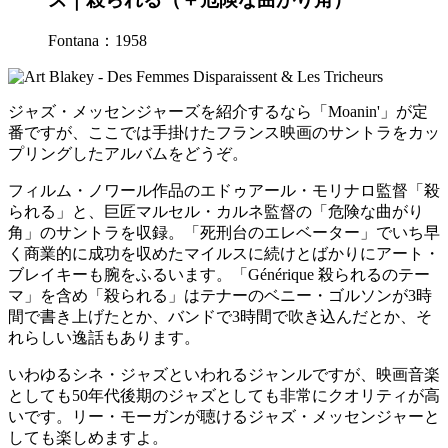
Fontana：1958
ジャズ・メッセンジャーズを紹介するなら「Moanin'」が定
番ですが、ここでは手掛けたフランス映画のサントラをカッ
プリングしたアルバムをどうぞ。
フィルム・ノワール作品のエドゥアール・モリナロ監督「殺
られる」と、巨匠マルセル・カルネ監督の「危険な曲がり
角」のサントラを収録。「死刑台のエレベーター」でいち早
く商業的に成功を収めたマイルスに続けとばかりにアート・
ブレイキーも腕をふるいます。「Générique 殺られるのテー
マ」を含め「殺られる」はテナーのベニー・ゴルソンが3時
間で書き上げたとか、バンドで3時間で吹き込んだとか、そ
れらしい逸話もあります。
いわゆるシネ・ジャズといわれるジャンルですが、映画音楽
としても50年代後期のジャズとしても非常にクオリティが高
いです。リー・モーガンが聴けるジャズ・メッセンジャーと
しても楽しめますよ。