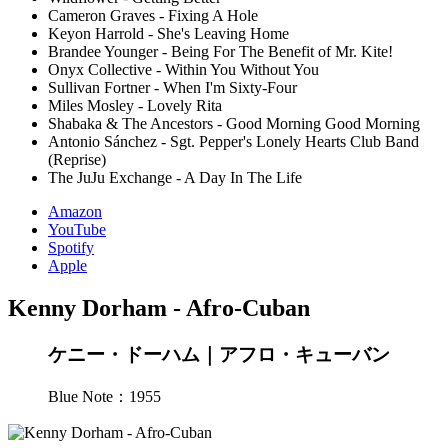
Cameron Graves - Fixing A Hole
Keyon Harrold - She's Leaving Home
Brandee Younger - Being For The Benefit of Mr. Kite!
Onyx Collective - Within You Without You
Sullivan Fortner - When I'm Sixty-Four
Miles Mosley - Lovely Rita
Shabaka & The Ancestors - Good Morning Good Morning
Antonio Sánchez - Sgt. Pepper's Lonely Hearts Club Band
(Reprise)
The JuJu Exchange - A Day In The Life
Amazon
YouTube
Spotify
Apple
Kenny Dorham - Afro-Cuban
ケニー・ドーハム｜アフロ・キューバン
Blue Note：1955