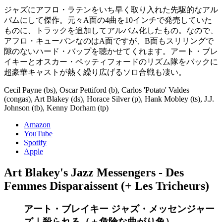
ジャズにアフロ・ラテンをいち早く取り入れた先駆的なアル
バムにして傑作。元々A面の4曲を10インチで発売していた
ものに、トラックを追加してアルバム化したもの。なので、
アフロ・キューバンなのはA面ですが、B面もスリリングで
隙のないハード・バップを聴かせてくれます。アート・ブレ
イキーとオスカー・ペッティフォードのリズム隊をバックに
超豪華キャストが熱く繰り広げるソロ合戦も凄い。
Cecil Payne (bs), Oscar Pettiford (b), Carlos 'Potato' Valdes
(congas), Art Blakey (ds), Horace Silver (p), Hank Mobley (ts), J.J.
Johnson (tb), Kenny Dorham (tp)
Amazon
YouTube
Spotify
Apple
Art Blakey's Jazz Messengers - Des
Femmes Disparaissent (+ Les Tricheurs)
アート・ブレイキー ジャズ・メッセンジャー
ズ｜殺られる（＋危険な曲がり角）