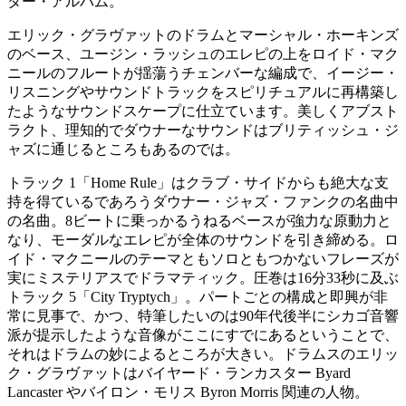
ター・アルバム。
エリック・グラヴァットのドラムとマーシャル・ホーキンズ
のベース、ユージン・ラッシュのエレピの上をロイド・マク
ニールのフルートが揺蕩うチェンバーな編成で、イージー・
リスニングやサウンドトラックをスピリチュアルに再構築し
たようなサウンドスケープに仕立ています。美しくアブスト
ラクト、理知的でダウナーなサウンドはブリティッシュ・ジ
ャズに通じるところもあるのでは。
トラック 1「Home Rule」はクラブ・サイドからも絶大な支
持を得ているであろうダウナー・ジャズ・ファンクの名曲中
の名曲。8ビートに乗っかるうねるベースが強力な原動力と
なり、モーダルなエレピが全体のサウンドを引き締める。ロ
イド・マクニールのテーマともソロともつかないフレーズが
実にミステリアスでドラマティック。圧巻は16分33秒に及ぶ
トラック 5「City Tryptych」。パートごとの構成と即興が非
常に見事で、かつ、特筆したいのは90年代後半にシカゴ音響
派が提示したような音像がここにすでにあるということで、
それはドラムの妙によるところが大きい。ドラムスのエリッ
ク・グラヴァットはバイヤード・ランカスター Byard
Lancaster やバイロン・モリス Byron Morris 関連の人物。