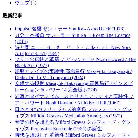
ウェブ
(5)
最新記事
Impulse!名盤 サン・ラー Sun Ra - Astro Black (1973)
51分一本勝負 サン・ラー Sun Ra - I Roam The Cosmos
(2015)
詩と間 ニューヨーク・アート・カルテット New York
Art Quartet / s/t (1965)
フリーの伝統と革新 ノア・ハワード Noah Howard / The
Black Ark (1972)
即興とノイズの実験性 高柳昌行 Masayuki Takayanagi /
Dedicated To Mr. Tonoyama (2024)
交錯する投射 Masayuki Takayanagi 高柳昌行 / インスピ
レーション & パワー 14 完全版 (2024)
静寂とダイナミズム、スピリチュアリティと実験性 ノ
ア・ハワード Noah Howard / At Judson Hall (1967)
日本とNYのフリージャズ的邂逅 ミルフォード・グレ
イブス Milford Graves / Meditation Among Us (1977)
音楽の枠を超える Milford Graves ミルフォード・グレ
イヴス Percussion Ensemble (1965) の誕生
時代を超越した革新性 Milford Graves ミルフォード・