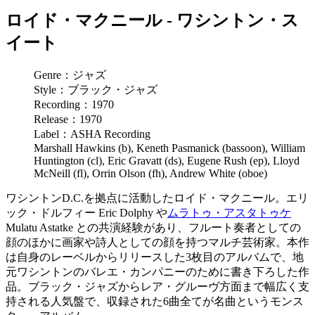
ロイド・マクニール - ワシントン・ス
イート
Genre：ジャズ
Style：ブラック・ジャズ
Recording：1970
Release：1970
Label：ASHA Recording
Marshall Hawkins (b), Keneth Pasmanick (bassoon), William
Huntington (cl), Eric Gravatt (ds), Eugene Rush (ep), Lloyd
McNeill (fl), Orrin Olson (fh), Andrew White (oboe)
ワシントンD.C.を拠点に活動したロイド・マクニール。エリ
ック・ドルフィー Eric Dolphy や
ムラトゥ・アスタトゥケ
Mulatu Astatke との共演経験があり、フルート奏者としての
顔のほかに画家や詩人としての顔を持つマルチ芸術家。本作
は自身のレーベルからリリースした3枚目のアルバムで、地
元ワシントンのバレエ・カンパニーのために書き下ろした作
品。ブラック・ジャズからレア・グルーヴ方面まで幅広く支
持される人気盤で、収録された6曲全てが名曲というモンス