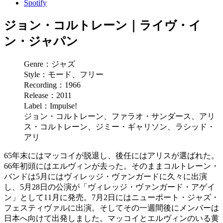
Spotify
ジョン・コルトレーン｜ライヴ・イ
ン・ジャパン
Genre：ジャズ
Style：モード、フリー
Recording：1966
Release：2011
Label：Impulse!
ジョン・コルトレーン、ファラオ・サンダース、アリ
ス・コルトレーン、ジミー・ギャリソン、ラシッド・
アリ
65年末にはマッコイが脱退し、後任にはアリスが選ばれた。
66年初頭にはエルヴィンが去った。そのままコルトレーン・
バンドは5月にはヴィレッジ・ヴァンガードに久々に出演
し、5月28日の公演が「ヴィレッジ・ヴァンガード・アゲイ
ン」として11月に発売。7月2日にはニューポート・ジャズ・
フェスティヴァルに出演。そしてその一週間後にメンバーは
日本へ向けて出発しました。マッコイとエルヴィンのいる黄