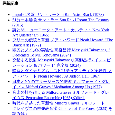
最新記事
Impulse!名盤 サン・ラー Sun Ra - Astro Black (1973)
51分一本勝負 サン・ラー Sun Ra - I Roam The Cosmos
(2015)
詩と間 ニューヨーク・アート・カルテット New York
Art Quartet / s/t (1965)
フリーの伝統と革新 ノア・ハワード Noah Howard / The
Black Ark (1972)
即興とノイズの実験性 高柳昌行 Masayuki Takayanagi /
Dedicated To Mr. Tonoyama (2024)
交錯する投射 Masayuki Takayanagi 高柳昌行 / インスピ
レーション & パワー 14 完全版 (2024)
静寂とダイナミズム、スピリチュアリティと実験性 ノ
ア・ハワード Noah Howard / At Judson Hall (1967)
日本とNYのフリージャズ的邂逅 ミルフォード・グレ
イブス Milford Graves / Meditation Among Us (1977)
音楽の枠を超える Milford Graves ミルフォード・グレ
イヴス Percussion Ensemble (1965) の誕生
時代を超越した革新性 Milford Graves ミルフォード・
グレイヴスの未発表音源 Children of The Forest (2023) を
読み解く