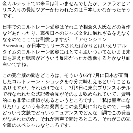
金カルテットでの来日は叶いませんでしたが、ファラオとア
リス入りの長期ツアーが行われたのは日本しかなかったそう
です。
日本でのコルトレーン受容はそれこそ相倉久人氏などの著作
などあたったり、戦後日本のジャズ文化に触れざるをえなく
なるのでここでは割愛しますが、「アセンション
Ascension」が日本でリリースされたばかりとはいえリアル
タイムのコルトレーン変容にはとても追いついてないまま来
日を迎えた聴衆がどういう反応だったか想像するとかなり面
白いですね。
この完全版の聞きどころは、そういう66年7月に日本が直面
したコルトレーン・ショックを存分に味わえるということも
ありますが、それだけでなく、7月9日に東京プリンスホテル
で行なわれた公式記者会見がそのまま収められていて、資料
的にも非常に価値があるというところです。「私は聖者にな
りたい」という有名な発言もこの会見時に出たもので、一体
どういう文脈でどういうニュアンスでどんな口調でこの発言
がなされたのか、それが肉声で聞けるところ、それがこの完
全版のスペシャルなところです。