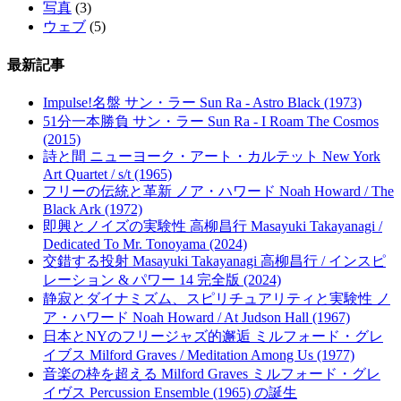
写真
(3)
ウェブ
(5)
最新記事
Impulse!名盤 サン・ラー Sun Ra - Astro Black (1973)
51分一本勝負 サン・ラー Sun Ra - I Roam The Cosmos
(2015)
詩と間 ニューヨーク・アート・カルテット New York
Art Quartet / s/t (1965)
フリーの伝統と革新 ノア・ハワード Noah Howard / The
Black Ark (1972)
即興とノイズの実験性 高柳昌行 Masayuki Takayanagi /
Dedicated To Mr. Tonoyama (2024)
交錯する投射 Masayuki Takayanagi 高柳昌行 / インスピ
レーション & パワー 14 完全版 (2024)
静寂とダイナミズム、スピリチュアリティと実験性 ノ
ア・ハワード Noah Howard / At Judson Hall (1967)
日本とNYのフリージャズ的邂逅 ミルフォード・グレ
イブス Milford Graves / Meditation Among Us (1977)
音楽の枠を超える Milford Graves ミルフォード・グレ
イヴス Percussion Ensemble (1965) の誕生